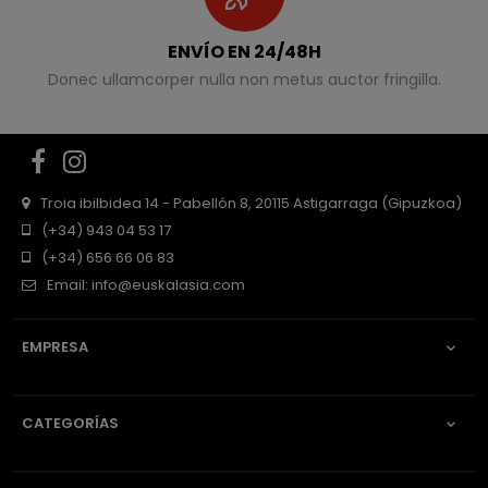
ENVÍO EN 24/48H
Donec ullamcorper nulla non metus auctor fringilla.
Facebook
Instagram
Troia ibilbidea 14 - Pabellón 8, 20115 Astigarraga (Gipuzkoa)
(+34) 943 04 53 17
(+34) 656 66 06 83
Email:
info@euskalasia.com
EMPRESA

CATEGORÍAS
