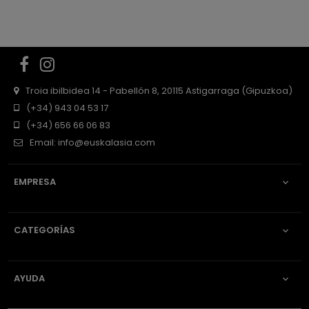
Facebook
Instagram
Troia ibilbidea 14 - Pabellón 8, 20115 Astigarraga (Gipuzkoa)
(+34) 943 04 53 17
(+34) 656 66 06 83
Email:
info@euskalasia.com
EMPRESA

CATEGORÍAS

AYUDA
