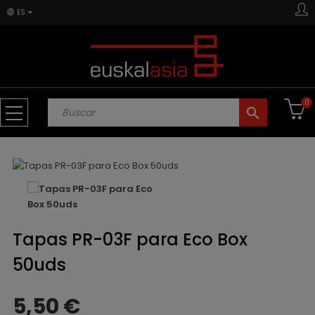
ES
0
search
Tapas PR-03F para Eco Box
50uds
5,50 €