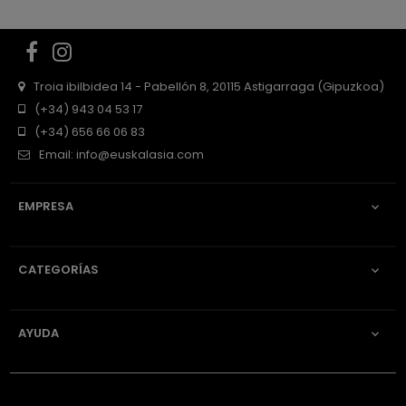
Facebook
Instagram
Troia ibilbidea 14 - Pabellón 8, 20115 Astigarraga (Gipuzkoa)
(+34) 943 04 53 17
(+34) 656 66 06 83
Email:
info@euskalasia.com
EMPRESA

CATEGORÍAS

AYUDA
