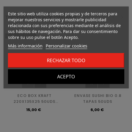
Este sitio web utiliza cookies propias y de terceros para
También te puede interesar
mejorar nuestros servicios y mostrarle publicidad
relacionada con sus preferencias mediante el análisis de
‹
›
sus hábitos de navegación. Para dar su consentimiento
FUERA DE STOCK
sobre su uso pulse el botón Acepto.
Más información
Personalizar cookies
RECHAZAR TODO
ACEPTO
ECO BOX KRAFT
ENVASE SUSHI BIO 0.8
220X135X25 50UDS
TAPAS 50UDS
(PR-09B)
Precio
Precio
15,00 €
6,00 €