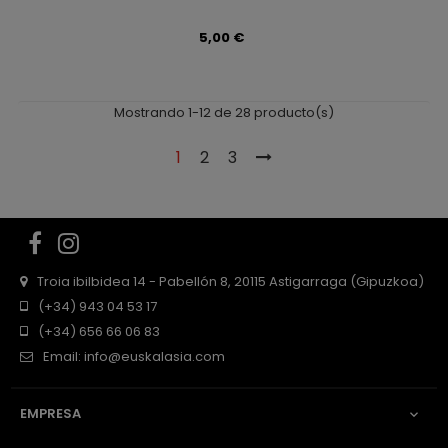
Precio
5,00 €
Mostrando 1-12 de 28 producto(s)
1
2
3
Facebook
Instagram
Troia ibilbidea 14 - Pabellón 8, 20115 Astigarraga (Gipuzkoa)
(+34) 943 04 53 17
(+34) 656 66 06 83
Email:
info@euskalasia.com
EMPRESA
