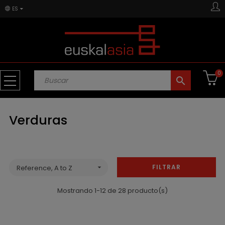
ES
0
search
Verduras
FILTRAR
Reference, A to Z

Mostrando 1-12 de 28 producto(s)