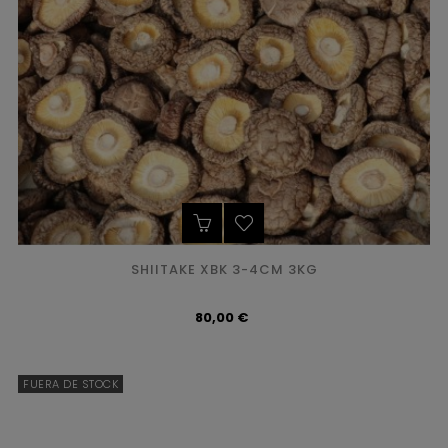
SHIITAKE XBK 3-4CM 3KG
Precio
80,00 €
FUERA DE STOCK