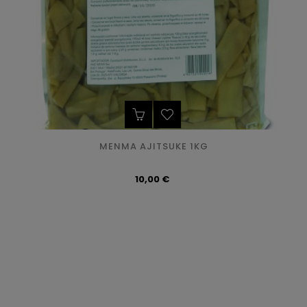
MENMA AJITSUKE 1KG
Precio
10,00 €