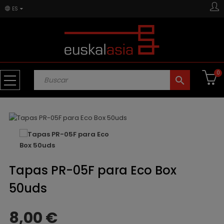
ES
0
search
Tapas PR-05F para Eco Box
50uds
8,00 €