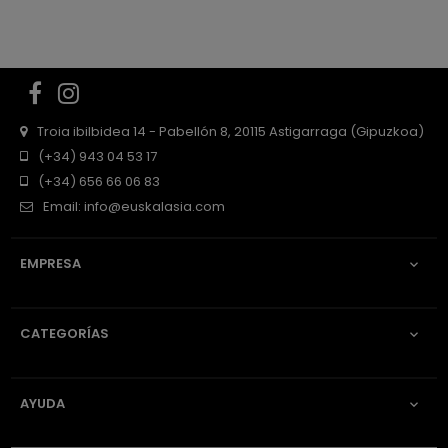
Facebook
Instagram
Troia ibilbidea 14 - Pabellón 8, 20115 Astigarraga (Gipuzkoa)
(+34) 943 04 53 17
(+34) 656 66 06 83
Email:
info@euskalasia.com
EMPRESA

CATEGORÍAS

AYUDA
