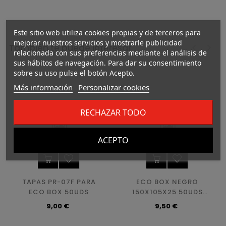
Este sitio web utiliza cookies propias y de terceros para
mejorar nuestros servicios y mostrarle publicidad
También te puede interesar
relacionada con sus preferencias mediante el análisis de
sus hábitos de navegación. Para dar su consentimiento
‹
›
sobre su uso pulse el botón Acepto.
Más información
Personalizar cookies
RECHAZAR TODO
ACEPTO
TAPAS PR-07F PARA
ECO BOX NEGRO
ECO BOX 50UDS
150X105X25 50UDS
(PR-03B)
Precio
Precio
9,00 €
9,50 €