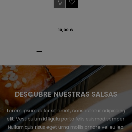
Preço
10,00 €
DESCUBRE NUESTRAS SALSAS
Lorem ipsum dolor sit amet, consectetur adipiscing
elit. Vestibulum id ligula porta felis euismod semper.
Nullam quis risus eget urna mollis ornare vel eu leo.