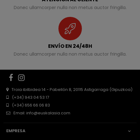
Donec ullamcorper nulla non metus auctor fringilla.
ENVÍO EN 24/48H
Donec ullamcorper nulla non metus auctor fringilla.
Facebook
Instagram
Troia ibilbidea 14 - Pabellón 8, 20115 Astigarraga (Gipuzkoa)
(+34) 943 04 53 17
(+34) 656 66 06 83
Email:
info@euskalasia.com
EMPRESA
