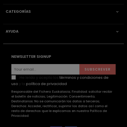
CATEGORÍAS

AYUDA

NEWSLETTER SIGNUP
SUBSCREVER
He leído y acepto los
términos y condiciones de
uso
y la
política de privacidad
Responsable del Fichero: Euskalasia; Finalidad: solicitar recibir
el boletín de noticias; Legitimación: Consentimiento;
Destinatarios: No se comunicarán los datos a terceros;
Derechos: Acceder, rectificar, suprimir los datos así como el
resto de derechos que le explicamos en nuestra Política de
Privacidad.