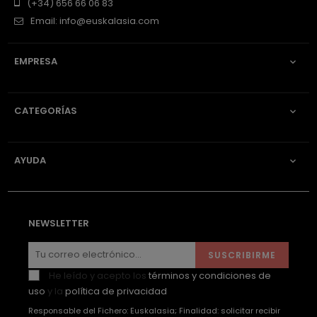
(+34) 656 66 06 83
Email:
info@euskalasia.com
EMPRESA

CATEGORÍAS

AYUDA

NEWSLETTER
SUSCRIBIRME
He leído y acepto los
términos y condiciones de
uso
y la
política de privacidad
Responsable del Fichero: Euskalasia; Finalidad: solicitar recibir