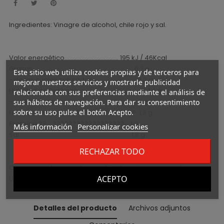
Ingredientes: Vinagre de alcohol, chile rojo y sal.
Valor energético.................................... 195 kJ / 46Kcal
Grasas................................................................... 0,7 g
Este sitio web utiliza cookies propias y de terceros para
- de las cuales saturadas............................. 0,2 g
mejorar nuestros servicios y mostrarle publicidad
Hidratos de Carbono.............................................. 1,6 g
relacionada con sus preferencias mediante el análisis de
- de los cuales azúcares............................... 0 g
sus hábitos de navegación. Para dar su consentimiento
sobre su uso pulse el botón Acepto.
Fibra alimentaria??????????????????. 1,3 g
Proteína ??....??????????????????... 1 g
Más información
Personalizar cookies
Sal.......................................................................... 1,8 g
RECHAZAR TODO
Conservar a temperatura ambiente en lugar seco y fresco.
ACEPTO
Una vez abierto puede refrigerarse.
Detalles del producto
Archivos adjuntos