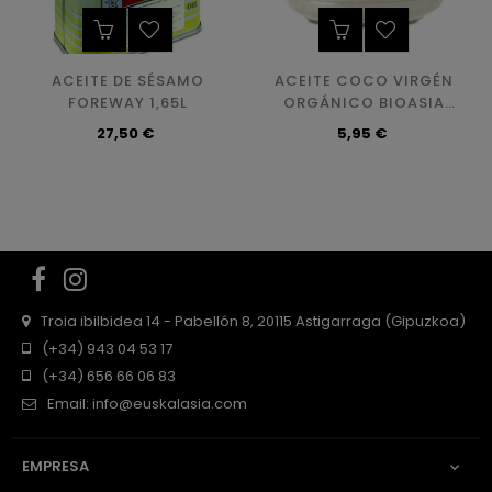
ACEITE DE SÉSAMO
ACEITE COCO VIRGÉN
FOREWAY 1,65L
ORGÁNICO BIOASIA
250ML
Precio
Precio
27,50 €
5,95 €
Facebook
Instagram
Troia ibilbidea 14 - Pabellón 8, 20115 Astigarraga (Gipuzkoa)
(+34) 943 04 53 17
(+34) 656 66 06 83
Email:
info@euskalasia.com
EMPRESA
