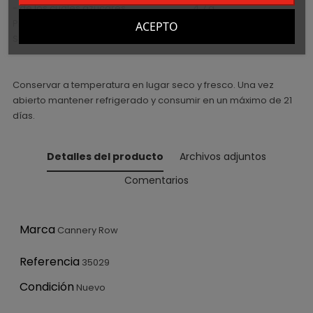
- de los cuales azúcares............................... 4,7 g
Proteína ??....??????????????????... 1,5 g
ACEPTO
Sal.......................................................................... 2,4 g
Conservar a temperatura en lugar seco y fresco. Una vez
abierto mantener refrigerado y consumir en un máximo de 21
días.
Detalles del producto
Archivos adjuntos
Comentarios
Marca
Cannery Row
Referencia
35029
Condición
Nuevo