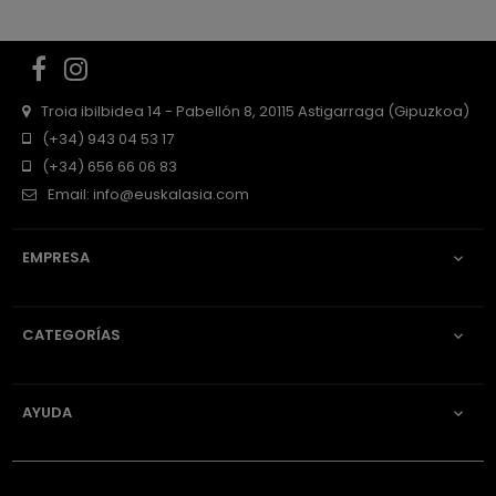
Facebook
Instagram
Troia ibilbidea 14 - Pabellón 8, 20115 Astigarraga (Gipuzkoa)
(+34) 943 04 53 17
(+34) 656 66 06 83
Email:
info@euskalasia.com
EMPRESA

CATEGORÍAS

AYUDA
