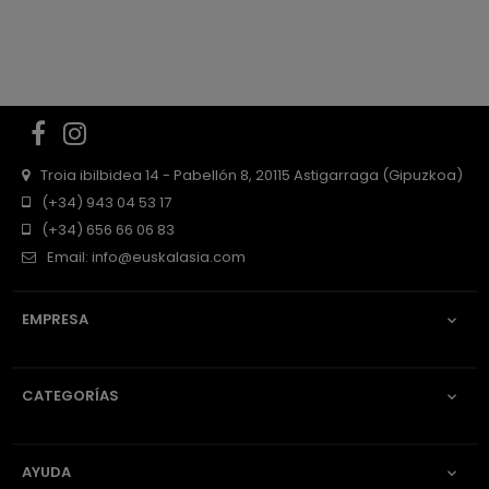
Facebook
Instagram
Troia ibilbidea 14 - Pabellón 8, 20115 Astigarraga (Gipuzkoa)
(+34) 943 04 53 17
(+34) 656 66 06 83
Email:
info@euskalasia.com
EMPRESA

CATEGORÍAS

AYUDA
