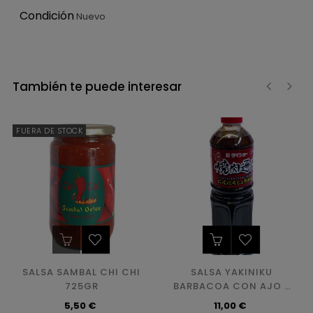
Condición
Nuevo
También te puede interesar
‹
›
FUERA DE STOCK
SALSA SAMBAL CHI CHI
SALSA YAKINIKU
725GR
BARBACOA CON AJO Y
SÉSAMO 1,15KG
Precio
Precio
5,50 €
11,00 €