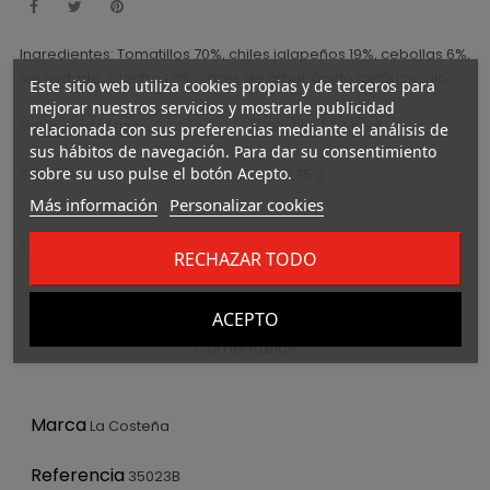
Ingredientes: Tomatillos 70%, chiles jalapeños 19%, cebollas 6%,
sal yodada, cilantro 1,3%, chiles de árbol, ácido tartárico, ajo.
Este sitio web utiliza cookies propias y de terceros para
mejorar nuestros servicios y mostrarle publicidad
Valor energético.................................... 100,4 kJ / 24 Kcal
relacionada con sus preferencias mediante el análisis de
sus hábitos de navegación. Para dar su consentimiento
sobre su uso pulse el botón Acepto.
Sal.......................................................................... 1,75 g
Más información
Personalizar cookies
Conservar a temperatura ambiente en lugar seco y fresco.
RECHAZAR TODO
Detalles del producto
Archivos adjuntos
ACEPTO
Comentarios
Marca
La Costeña
Referencia
35023B