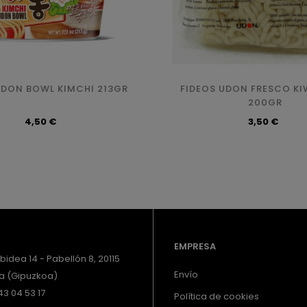
DON BOWL KIMCHI 213GR
FIDEOS UDON FRESCO KI
200GR
Precio
Precio
4,50 €
3,50 €
EMPRESA
ilbidea 14 - Pabellón 8, 20115
Envío
a (Gipuzkoa)
3 04 53 17
Política de cookies