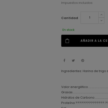
Impuestos incluidos
Cantidad
En stock
AÑADIR A LA C
Ingredientes: Harina de trigo
Valor energético.............................
Grasas.................................................
Hidratos de Carbono........................
Proteína ???????????????.??