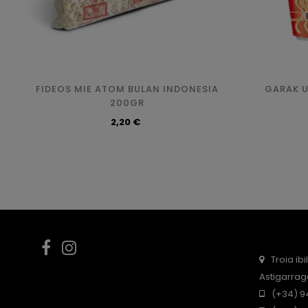
FIDEOS MIE ATOM BULAN INDONESIA
GARAK U
200GR
Precio
2,20 €
Facebook
Instagram
Troia ib
Astigarrag
(+34) 94