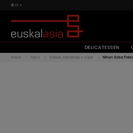
ES
DELICATESSEN
Inicio
Seco
Fideos, tallarines y cups
Nihon Soba Fideo