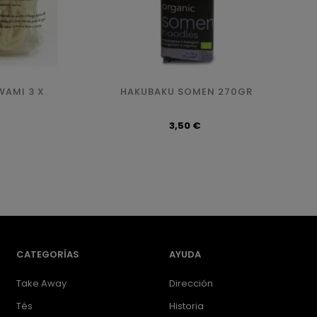
WAMI 3 X
HAKUBAKU SOMEN 270GR
Precio
3,50 €
CATEGORÍAS
AYUDA
Take Away
Dirección
Tés
Historia