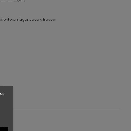
.................... 3,4 g
ente en lugar seco y fresco.
ros