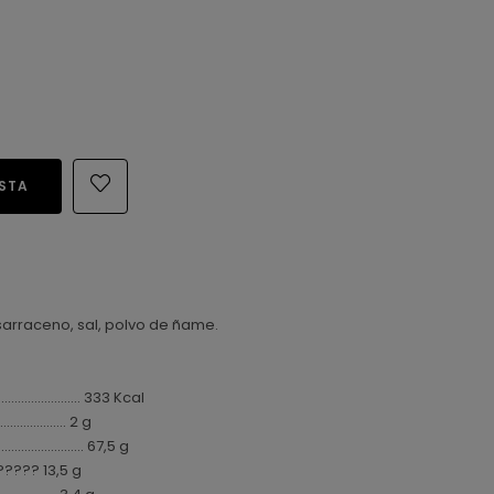
ESTA
 sarraceno, sal, polvo de ñame.
....................... 333 Kcal
.................... 2 g
.................... 67,5 g
???? 13,5 g