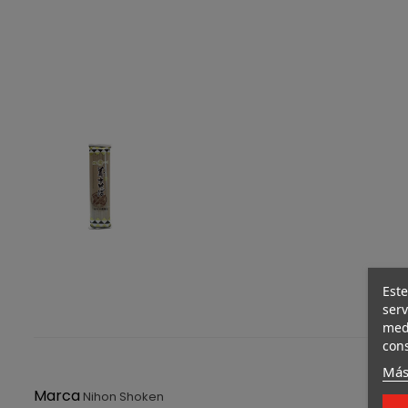
Este
serv
medi
cons
Más
Marca
Nihon Shoken