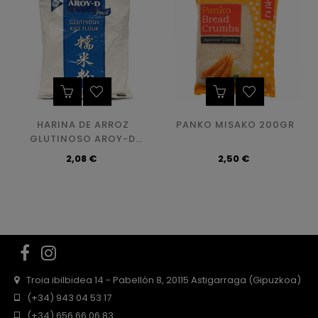
HARINA DE ARROZ
PANKO MISAKO 200GR
GLUTINOSO AROY-D
400GR
Precio
Precio
2,08 €
2,50 €
Facebook
Instagram
Troia ibilbidea 14 - Pabellón 8, 20115 Astigarraga (Gipuzkoa)
(+34) 943 04 53 17
(+34) 656 66 06 83