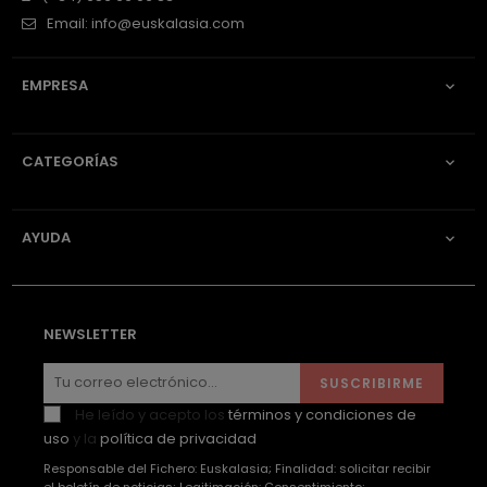
Email:
info@euskalasia.com
EMPRESA

CATEGORÍAS

AYUDA

NEWSLETTER
SUSCRIBIRME
He leído y acepto los
términos y condiciones de
uso
y la
política de privacidad
Responsable del Fichero: Euskalasia; Finalidad: solicitar recibir
el boletín de noticias; Legitimación: Consentimiento;