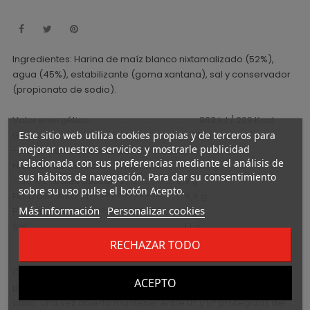
Ingredientes: Harina de maíz blanco nixtamalizado (52%),
agua (45%), estabilizante (goma xantana), sal y conservador
(propionato de sodio).
Valor energético.................................................... 883 kJ / 209 Kcal
Grasas..................................................................... 2,5 g
Este sitio web utiliza cookies propias y de terceros para
mejorar nuestros servicios y mostrarle publicidad
- de las cuales saturadas........................ 0,4 g
relacionada con sus preferencias mediante el análisis de
Hidratos de Carbono........................................... 39 g
sus hábitos de navegación. Para dar su consentimiento
- de los cuales azúcares........................ 0,9 g
sobre su uso pulse el botón Acepto.
Fibra alimentaria???????????????..?. 6,6 g
Más información
Personalizar cookies
Proteína ??....?????????????????... 4,5 g
Sal........................................................................... 1,1 g
RECHAZAR TODO
Conservar a temperatura ambiente en lugar seco y fresco,
ACEPTO
preservado de la luz solar directa y de cualquier fuente de
calor. Una vez abierto mantener entre 0° y 5° protegidas del