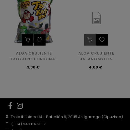
ALGA CRUJIENTE
ALGA CRUJIENTE
TAOKAENOI ORIGINAL
JAJANGMYEON
32GR
TAOKAENOI 32GR
Precio
Precio
3,30 €
4,00 €
Facebook
Instagram
Troia ibilbidea 14 - Pabellón 8, 20115 Astigarraga (Gipuzkoa)
(+34) 943 04 53 17