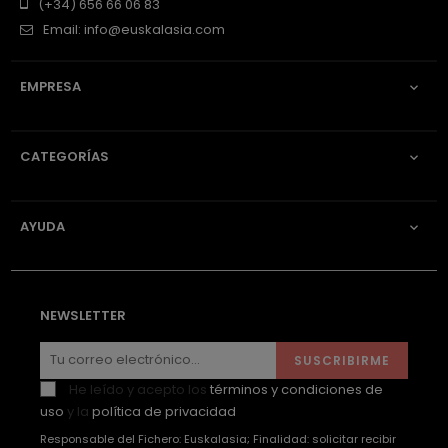
(+34) 656 66 06 83
Email:
info@euskalasia.com
EMPRESA

CATEGORÍAS

AYUDA

NEWSLETTER
SUSCRIBIRME
He leído y acepto los
términos y condiciones de
uso
y la
política de privacidad
Responsable del Fichero: Euskalasia; Finalidad: solicitar recibir